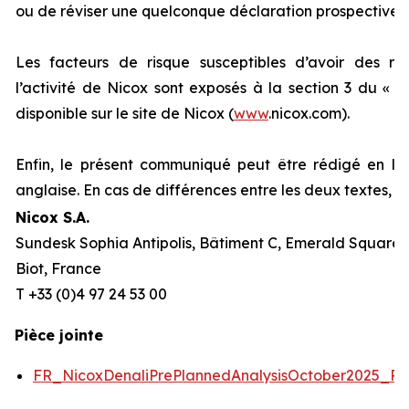
ou de réviser une quelconque déclaration prospective.
Les facteurs de risque susceptibles d’avoir des répe
l’activité de Nicox sont exposés à la section 3 du «
R
disponible sur le site de Nicox (
www
.nicox.com).
Enfin, le présent communiqué peut être rédigé en la
anglaise. En cas de différences entre les deux textes, l
Nicox S.A.
Sundesk Sophia Antipolis, Bâtiment C, Emerald Square, 
Biot, France
T +33 (0)4 97 24 53 00
Pièce jointe
FR_NicoxDenaliPrePlannedAnalysisOctober2025_P