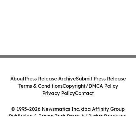
About
Press Release Archive
Submit Press Release
Terms & Conditions
Copyright/DMCA Policy
Privacy Policy
Contact
© 1995-2026 Newsmatics Inc. dba Affinity Group
Publishing & Tonga Tech Press. All Rights Reserved.
Cookie Settings / Your Privacy Choices