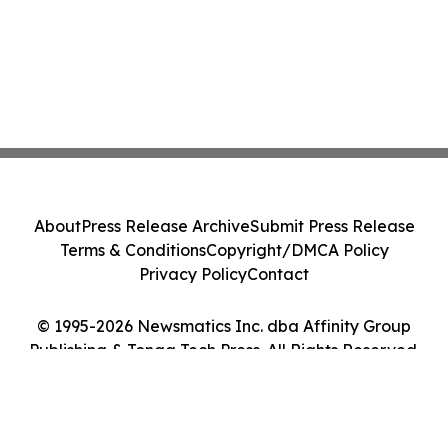
About
Press Release Archive
Submit Press Release
Terms & Conditions
Copyright/DMCA Policy
Privacy Policy
Contact
© 1995-2026 Newsmatics Inc. dba Affinity Group
Publishing & Tonga Tech Press. All Rights Reserved.
Cookie Settings / Your Privacy Choices