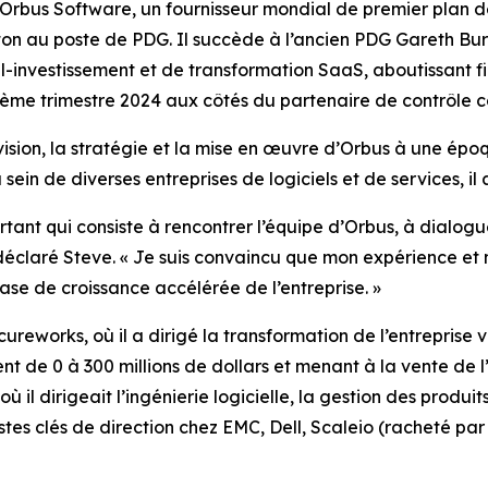
s Software, un fournisseur mondial de premier plan de l
on au poste de PDG. Il succède à l’ancien PDG Gareth Burt
l-investissement et de transformation SaaS, aboutissant f
me trimestre 2024 aux côtés du partenaire de contrôle c
vision, la stratégie et la mise en œuvre d’Orbus à une épo
sein de diverses entreprises de logiciels et de services, i
tant qui consiste à rencontrer l’équipe d’Orbus, à dialoguer
 a déclaré Steve. « Je suis convaincu que mon expérience e
ase de croissance accélérée de l’entreprise. »
reworks, où il a dirigé la transformation de l’entreprise
rent de 0 à 300 millions de dollars et menant à la vente de 
 il dirigeait l’ingénierie logicielle, la gestion des produits
es clés de direction chez EMC, Dell, Scaleio (racheté p