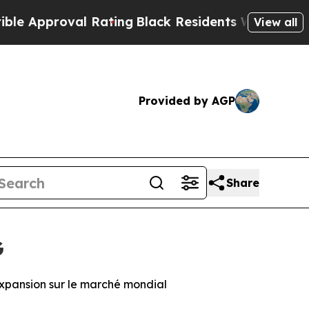
pproval Rating
Black Residents Warned of Abusive
View all
Provided by AGP
Share
G
expansion sur le marché mondial