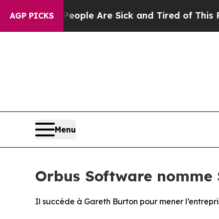
 Win: “People Are Sick and Tired of This Politics
AGP PICKS
Menu
Orbus Software nomme S
Il succède à Gareth Burton pour mener l’entrepr