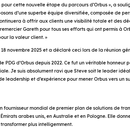
 pour cette nouvelle étape du parcours d’Orbus », a soulig
sposons d’une superbe équipe diversifiée, composée de pers
tinuera à offrir aux clients une visibilité totale et des dé
 remercier Gareth pour tous ses efforts qui ont permis à Or
ur la valeur client. »
 18 novembre 2025 et a déclaré ceci lors de la réunion géné
 de PDG d’Orbus depuis 2022. Ce fut un véritable honneur 
le. Je suis absolument ravi que Steve soit le leader idéa
, de leadership et d’expérience pour mener Orbus vers un 
n fournisseur mondial de premier plan de solutions de tra
irats arabes unis, en Australie et en Pologne. Elle donne 
e transformer plus intelligemment.