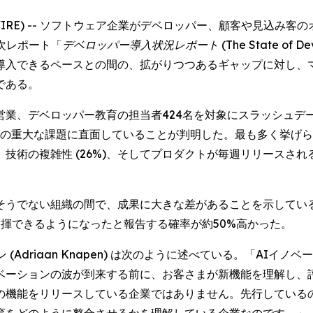
BE NEWSWIRE) -- ソフトウェア企業がデベロッパー、顧客や
年次レポート「
デベロッパー導入状況レポート (The State of Devel
導入できるペースとの間の、拡がりつつあるギャップに対し、
である。
ベロッパー教育の担当者424名を対象にスラッシュデータ2026 
1つの重大な課題に直面していることが判明した。最も多く挙げ
)、技術の複雑性 (26%)、そしてプロダクトが毎週リリース
そうでない組織の間で、成果に大きな差があることを示してい
揮できるようになったと報告する確率が約50%高かった。
(Adriaan Knapen) は次のように述べている。「AI
ベーションの波が到来する前に、お客さまが新機能を理解し、
の機能をリリースしている企業ではありません。先行している