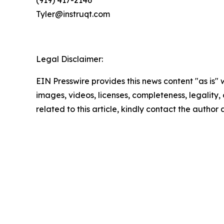
(919) 417-2146
Tyler@instruqt.com
Legal Disclaimer:
EIN Presswire provides this news content "as is" 
images, videos, licenses, completeness, legality, o
related to this article, kindly contact the author