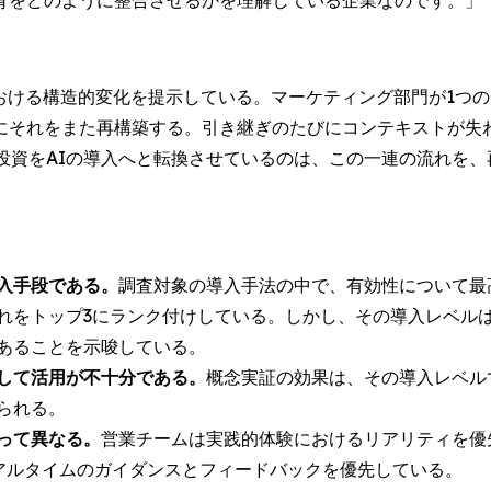
育をどのように整合させるかを理解している企業なのです。」
ける構造的変化を提示している。マーケティング部門が1つのデモ
にそれをまた再構築する。引き継ぎのたびにコンテキストが失
投資をAIの導入へと転換させているのは、この一連の流れを
入手段である。
調査対象の導入手法の中で、有効性について最
これをトップ3にランク付けしている。しかし、その導入レベル
あることを示唆している。
して活用が不十分である。
概念実証の効果は、その導入レベル
られる。
って異なる。
営業チームは実践的体験におけるリアリティを優先
リアルタイムのガイダンスとフィードバックを優先している。