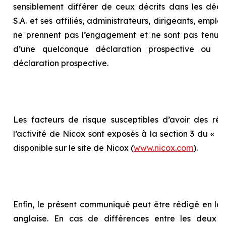
sensiblement différer de ceux décrits dans les décla
S.A. et ses affiliés, administrateurs, dirigeants, empl
ne prennent pas l’engagement et ne sont pas tenus 
d’une quelconque déclaration prospective ou d
déclaration prospective.
Les facteurs de risque susceptibles d’avoir des répe
l’activité de Nicox sont exposés à la section 3 du «
Ra
disponible sur le site de Nicox (
www.nicox.com
).
Enfin, le présent communiqué peut être rédigé en la
anglaise. En cas de différences entre les deux te